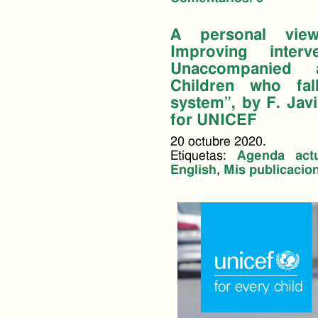
A personal vie
Improving inter
Unaccompanied 
Children who fal
system”, by F. Ja
for UNICEF
20 octubre 2020.
Etiquetas:
Agenda actu
English
,
Mis publicacio