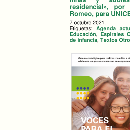
niñas y adoles
residencial», po
Romeo, para UNIC
7 octubre 2021.
Etiquetas:
Agenda actu
Educación
,
Espirales C
de infancia
,
Textos Otr