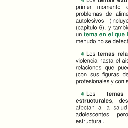
Los
temas ext
primer momento q
problemas de alime
autolesivos (inclu
(capítulo 6), y tamb
un
tema en el que 
menudo no se detect
Los
temas rela
violencia hasta el a
relaciones que pue
(con sus figuras de
profesionales y con s
Los
temas
estructurales
, de
afectan a la salud
adolescentes, pe
estructural.