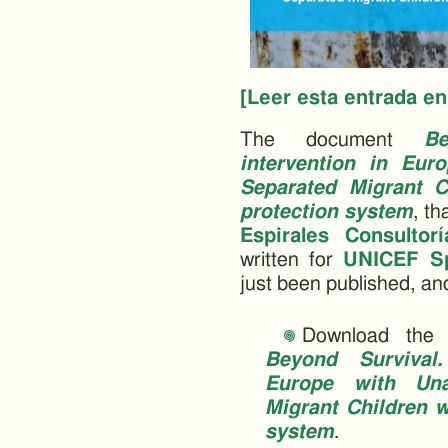
[Leer esta entrada en
The document
Be
intervention in Eu
Separated Migrant C
protection system
, th
Espirales Consultor
written for
UNICEF S
just been published, and 
Download the o
Beyond Survival.
Europe with Una
Migrant Children w
system
.