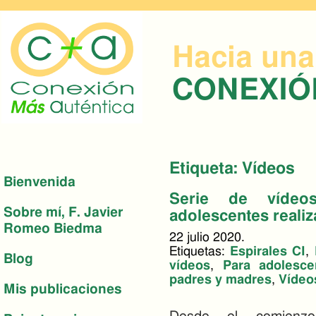
Hacia una
CONEXI
Etiqueta: Vídeos
Bienvenida
Serie de vídeo
Sobre mí, F. Javier
adolescentes reali
Romeo Biedma
22 julio 2020.
Etiquetas:
Espirales CI
,
Blog
vídeos
,
Para adolesce
padres y madres
,
Vídeo
Mis publicaciones