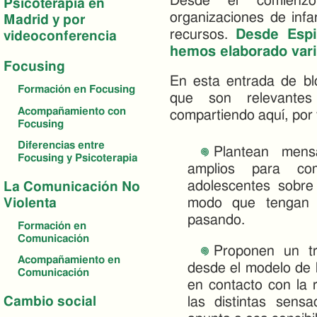
Desde el comienz
Psicoterapia en
organizaciones de infa
Madrid y por
recursos.
Desde Espir
videoconferencia
hemos elaborado vario
Focusing
En esta entrada de bl
Formación en Focusing
que son relevante
Acompañamiento con
compartiendo aquí, por 
Focusing
Diferencias entre
Plantean mensa
Focusing y Psicoterapia
amplios para co
adolescentes sobr
La Comunicación No
modo que tengan 
Violenta
pasando.
Formación en
Comunicación
Proponen un tr
Acompañamiento en
desde el modelo de l
Comunicación
en contacto con la r
las distintas sen
Cambio social