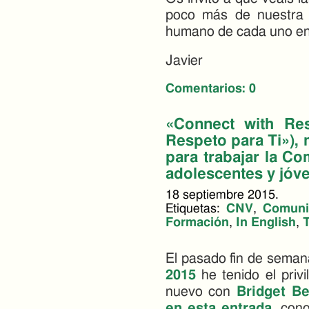
poco más de nuestra 
humano de cada uno en 
Javier
Comentarios:
0
«Connect with Res
Respeto para Ti»), 
para trabajar la C
adolescentes y jóv
18 septiembre 2015.
Etiquetas:
CNV
,
Comuni
Formación
,
In English
,
El pasado fin de seman
2015
he tenido el privi
nuevo con
Bridget Be
en esta entrada
, con