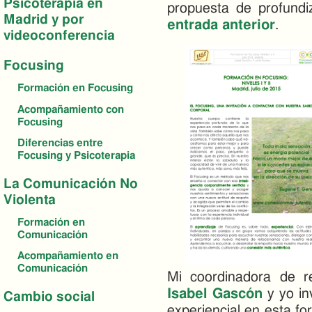
Psicoterapia en
propuesta de profund
Madrid y por
entrada anterior
.
videoconferencia
Focusing
Formación en Focusing
Acompañamiento con
Focusing
Diferencias entre
Focusing y Psicoterapia
La Comunicación No
Violenta
Formación en
Comunicación
Acompañamiento en
Comunicación
Mi coordinadora de r
Isabel Gascón
y yo in
Cambio social
experiencial en esta f